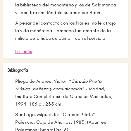
la biblioteca del monasterio y los de Salamanca
y León transmitiéndole su amor por Bach.
A pesar del contacto con los frailes, no le atrajo
la vida monástica. Tampoco fue amante de la
milicia pero hubo de cumplir con el servicio
militar que, sin embargo le brindaba la
Leer más
posibilidad de ampliar estudios musicales en
Madrid. Con la intervención del maestro
Guzmán Ricis, ingresó en 1954, con veinte
Bibliografía
años, en la Academia Militar de Suboficiales
Pliego de Andrés, Víctor:
“Claudio Prieto.
de Villaverde dirigida por el capitán Ricardo
Música, belleza y comunicación”
.- Madrid,
Dorado, del que recibió clases, completando
Instituto Complutense de Ciencias Musicales,
los estudios de dirección, composición,
1994; 186 p., 23´5 cm.
orquestación e instrumentación. Durante ese
periodo fueron constantes las adaptaciones y
Santiago, Miguel de: “Claudio Prieto”.-
arreglos que realizó para banda de multitud de
Palencia, Caja de Ahorros, 1983. (Apuntes
sinfonías. Pero las circunstancias exigían
Palentinos; Biografías, 6).