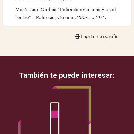
redoblar esfuerzos para conseguir recursos de
Maté, Juan Carlos: “Palencia en el cine y en el
los “bolos” que surgían en las salas de fiesta
teatro”.- Palencia, Cálamo, 2004; p.207.
madrileñas.
Prieto cursó por libre las asignaturas del
Imprimir biografía
Conservatorio de Madrid. La dirección del
mismo y la asignatura de Historia de la Música
corrían a cargo de Federico Sopeña. De las
clases de trompeta se encargaba Julio Molina,
solista de la Banda Municipal de Madrid. De las
clases de aquel recibió Claudio gran provecho
de las de éste no tanto. Tras acabar el servicio
militar, se instaló en una casa de huéspedes
del madrileño barrio de Lavapiés donde vivió
entre 1956 y 1957. En 1958, tras las oportunas
oposiciones que le daba opción a ingresar
como funcionario de Administración Local, sacó
la plaza de director de la
Banda Municipal de