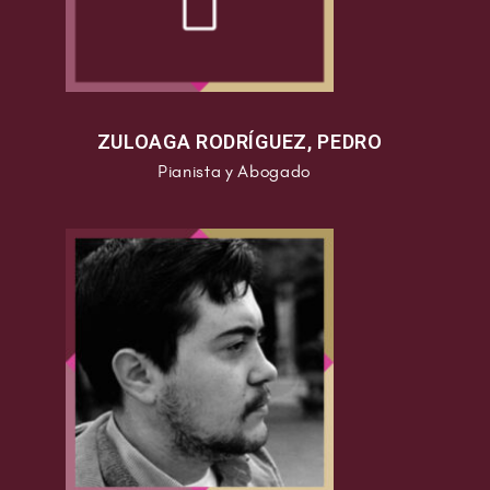
Villamañán (León)
de la que tomó posesión en
enero de dicho año. Pronto renunció a la plaza
en propiedad quedando incorporado al Colegio
de Directores de Bandas Civiles aceptando la
ZULOAGA RODRÍGUEZ, PEDRO
Dirección de la Banda Municipal de Casas
Ibáñez (Albacete) como interino y allí
Pianista y Abogado
permaneció hasta septiembre de 1960.
En ese año obtiene una beca de Intercambio
Cultural del Ministerio de Asuntos Exteriores
que le permite asistir a los Cursos Superiores
de Perfeccionamiento quer se impartían en la
Academia Nacional Santa Cecilia de Roma.
Durante los tres años siguientes recibió clases
de los maestros Petrassi y Maderna entre
otros. Al acabar, con el Diploma
correspondiente regresó a España.. En 1967,