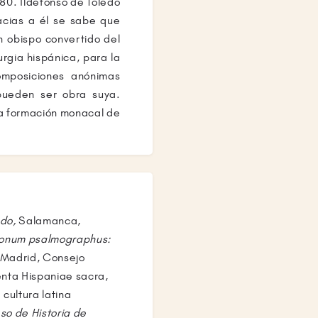
80. Ildefonso de Toledo
acias a él se sabe que
n obispo convertido del
urgia hispánica, para la
mposiciones anónimas
pueden ser obra suya.
a formación monacal de
edo,
Salamanca,
tionum psalmographus:
Madrid, Consejo
enta Hispaniae sacra,
 cultura latina
so de Historia de