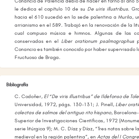
Conancio de Palencia debió de nacer en torno al año 5
le dedica el capítulo 10 de su
De uiris illustribus.
Gr
hacia el 610 sucedió en la sede palentina a Murila, u
arrianismo en el 589. Trabajó en la renovación de la lit
cual compuso música e himnos. Algunas de las co
conservadas en el
Liber orationum psalmographus
Conancio es también conocido por haber supervisado l
Fructuoso de Braga.
Bibliografía
C. Codoñer,
El “De viris illustribus” de Ildefonso de Tol
Universidad, 1972, págs. 130-131; J. Pinell,
Liber ora
colectas de salmos del antiguo rito hispano,
Barcelona-
Superior de Investigaciones Científicas, 1972 (Monum
serie litúrgica 9); M. C. Díaz y Díaz, “Tres notas sobre la
medieval en la región palentina”, en
Actas del I Congre