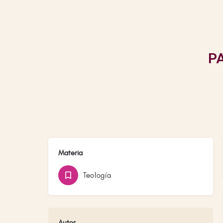
P
Materia
Teología
Autor