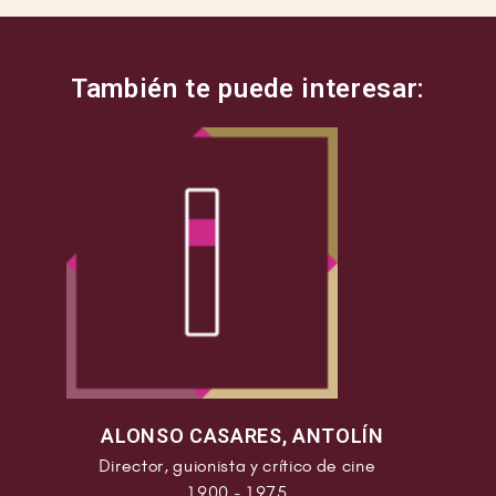
de “Soledad” de Unamuno y “Rinconete y
Cortadillo” de Cervantes y algunos de los
capítulo de “Crónicas de un pueblo” y “Barrio
Sésamo” y varios capítulos de 55 minutos de la
serie dirigida por el burgalés Antonio Giménez
Rico con el titulo de “Pájaro en una tormenta”
que fue el último trabajo de López Yubero
fallecido en Madrid a los 76 años y enterrado
en Palencia.
ALONSO CASARES, ANTOLÍN
Director, guionista y crítico de cine
1900 - 1975