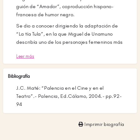
guión de “Amador”, coproducción hispano-
francesa de humor negro.
Se dio a conocer dirigiendo la adaptación de
“La tía Tula”, en la que Miguel de Unamuno
describía uno de los personajes femeninos más
destacados de la literatura española. Con el
Leer más
éxito logrado, bajo la dirección de Miguel
Picazo y la actuación de Aurora Bautista y
Carlos Estrada, compensó el mal resultado de
Bibliografía
la titulada “Jimena”(la esposa de El Cid),
J.C. Maté: “Palencia en el Cine y en el
dirigida también por Picazo. Con sus guiones
Teatro”.- Palencia, Ed.Cálamo, 2004.- pp.92-
de “Oscuros sueños de agosto” (1967) y “Los
94
claros motivos del deseo” (1976), Picazo
pretendió el éxito comercial con comedias de
despertar sensual de la juventud sin
Imprimir biografía
conseguirlo. Se dedicó a la televisión
acompañado del palentino para la adaptación