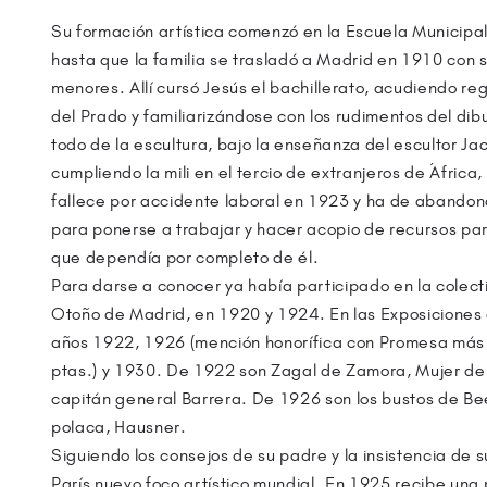
Su formación artística comenzó en la Escuela Municipa
hasta que la familia se trasladó a Madrid en 1910 con 
menores. Allí cursó Jesús el bachillerato, acudiendo r
del Prado y familiarizándose con los rudimentos del dibu
todo de la escultura, bajo la enseñanza del escultor Ja
cumpliendo la mili en el tercio de extranjeros de África
fallece por accidente laboral en 1923 y ha de abandonar
para ponerse a trabajar y hacer acopio de recursos par
que dependía por completo de él.
Para darse a conocer ya había participado en la colect
Otoño de Madrid, en 1920 y 1924. En las Exposiciones 
años 1922, 1926 (mención honorífica con Promesa más 
ptas.) y 1930. De 1922 son Zagal de Zamora, Mujer de C
capitán general Barrera. De 1926 son los bustos de Bee
polaca, Hausner.
Siguiendo los consejos de su padre y la insistencia de
París nuevo foco artístico mundial. En 1925 recibe una