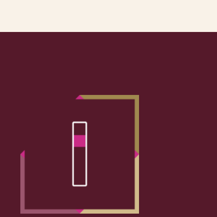
cultura de Artistas
ha para participar en
nta Cruz y la
rid realiza la estatua
a. Sra. de Atocha y en
 Bellas Artes de Madrid.
 la guerra civil. Se le
n cargo importante en
roblemas familiares
 expensas únicamente
sición Internacional de
ca.
nde entre varios
mano (“Barraca” se
francés, le facilitó el
nó a una media docena
n.