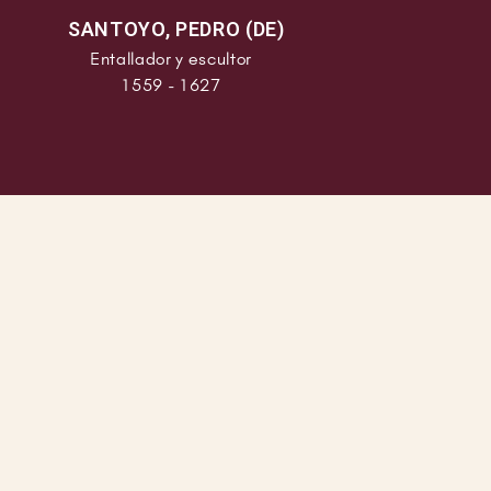
er a su madre y
SANTOYO, PEDRO (DE)
de Ávalos para el Valle
Entallador y escultor
dimieron penas. En 1941
1559 - 1627
a Clara de porcelanas,
siciones Nacionales de
 de Tallas y Bustos
San Fernando. En dicho
de Artistas Palentinos