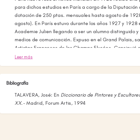
para dichos estudios en París a cargo de la Diputación
dotación de 250 ptas. mensuales hasta agosto de 192
agosto). En París estuvo durante los años 1927 y 1928 
Academie Julien llegando a ser un alumno distinguido 
medios de comunicación. Expuso en el Grand Palais, sa
Artistas Franceses de los Champs Elysées. Consiguió el
Salón de Otoño de 1926 en el Petit Palais de París con
Leer más
Santa Teresita del Niño Jesús y buenas críticas en los 
franceses donde lo comparan nada menos que con Julio
aventajado contrincante de Victorio Macho. En España 
Bibliografía
el Blanco y Negro de dicho año. En París esculpió El atl
TALAVERA, José: En
Diccionario de Pintores y Escultore
Torso de hombre, Juventud, Celtiberia, Crepúsculo, A
XX
.- Madrid, Forum Artis, 1994
Tenerife, Retrato del padre Fray Albino, Retrato de Vil
Castilla y otras.
Tras esa extenuante etapa francesa de tres años, reg
siguió trabajando sobre retratos de personajes: Busto 
que la Casa de Palencia en Madrid regaló al Ayuntamie