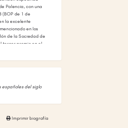
 de Palencia, con una
8 (BOP de 1 de
en la excelente
y mencionado en los
lón de la Sociedad de
 tercer premio en el
 su escultura sobre
medios especializados
 Antonio, el
también se le cita en
eta Lorenzana, Plenitud,
s españoles del siglo
manecer, Evocación de
ladiego, Gentes de
resó a Madrid donde
de Casado del Alisal
Imprimir biografía
nto Villada en 1931. Al