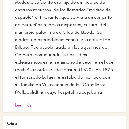
Modesto Lafuente era hijo de un médico de
escasos recursos, de los llamados “médico de
espuela” o itinerante, que servía a un conjunto
de pequeños pueblos dispersos, natural del
municipio palentino de Olea de Boedo, Su
madre, de ascendencia vasca, era natural de
Bilbao. Fue escolarizado en los agustinos de
Cervera, continuando sus estudios
eclesiásticos en el seminario de León, en el que
recibió las órdenes de tonsura (1820). En 1823
el tonsurado Lafuente estaba domiciliado con
su familia en Villavicencio de los Caballeros
(Valladolid), en cuyo hospital trabajaba su
padre.
Leer más
De 1828 a 1829 Lafuente estuvo entre los
seminarios de León y Astorga, sin llegar a
Obra
terminar la carrera eclesiástica y con dudas