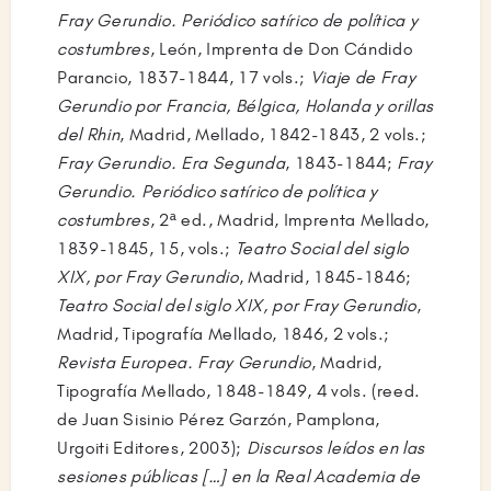
respecto a seguir la carrera de Derecho en
Fray Gerundio. Periódico satírico de política y
Santiago de Compostela. En 1831, cuando F.
costumbres
, León, Imprenta de Don Cándido
Torres y Amat, liberal moderado, fue nombrado
Parancio, 1837-1844, 17 vols.;
Viaje de Fray
obispo de Astorga, Lafuente ocupó el cargo de
Gerundio por Francia, Bélgica, Holanda y orillas
bibliotecario del seminario astorgano y se
del Rhin
, Madrid, Mellado, 1842-1843, 2 vols.;
encargó de la cátedra de Filosofía, aunque
Fray Gerundio. Era Segunda
, 1843-1844;
Fray
seguía siendo sólo tonsurado.
Gerundio. Periódico satírico de política y
costumbres
, 2ª ed., Madrid, Imprenta Mellado,
A la muerte del rey Fernando VII (1833),
1839-1845, 15, vols.;
Teatro Social del siglo
Lafuente decidió definitivamente no ordenarse
XIX, por Fray Gerundio
, Madrid, 1845-1846;
sacerdote y cambió la carrera eclesiástica por
Teatro Social del siglo XIX, por Fray Gerundio
,
la política dentro de la corriente liberal
Madrid, Tipografía Mellado, 1846, 2 vols.;
progresista. En 1837 fundó en León el
Revista Europea. Fray Gerundio
, Madrid,
periódico
Fray Gerundio
, de corte satírico, que
Tipografía Mellado, 1848-1849, 4 vols. (reed.
luego prosiguió en Madrid hasta 1849, con una
de Juan Sisinio Pérez Garzón, Pamplona,
interrupción entre 1843 y 1848, y que se hizo
Urgoiti Editores, 2003);
Discursos leídos en las
muy famoso en toda España y contribuyó
sesiones públicas […] en la Real Academia de
eficazmente a la difusión de las ideas de