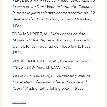
PÉREZ BUSTAMANTE, C.,
Primer centenario de
y que sirvió de homenaje al personaje que
la muerte de Don Modesto Lafuente. Discurso
había dado vida un siglo antes el jesuita José
leído en la junta solemne conmemorativa del 29
Francisco de Isla (
Historia del famoso
de enero de 1967
, Madrid, Editorial Maestre,
predicador Fray Gerundio de Campazas, alias
1967;
Zotes
, 1758) y cuya obra había sido prohibida
por la Inquisición.
TOBAJAS LÓPEZ, M.,
Vida y obras de don
Modesto Lafuente
, Tesis Doctoral, Universidad
A partir de 1845 la pluma de Modesto Lafuente
Complutense, Facultad de Filosofía y Letras,
giró desde el popular estilo costumbrista hacia
1974;
otro de carácter más literario y buscando
especialmente una orientación que aunque
REVUELTA GONZÁLEZ, M.,
La exclaustración
fuese menos popular y leída fuera de mayor
(1833-1840)
, Madrid, BAC, 1976;
contenido histórico o científico. Lo que
VILLACORTA BAÑOS, F.,
Burguesía y cultura.
pretendía con esta evolución era alcanzar una
Los intelectuales españoles en la sociedad
mayor respetabilidad social y prestigio
liberal
, Madrid, Editorial Siglo XXI, 1980;
intelectual. De esta manera el escritor
GÓMEZ NUÑO, L., “Modesto Lafuente”, en
costumbrista se transformó en historiador de
Leer más
Apuntes Palentinos. I. Biografías
, Palencia,
carácter científico. Desde mediados de 1846