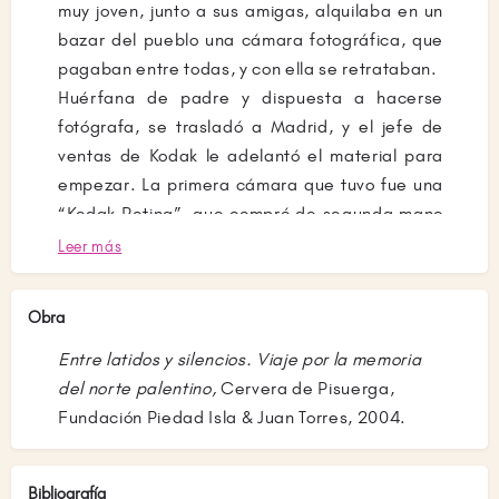
muy joven, junto a sus amigas, alquilaba en un
bazar del pueblo una cámara fotográfica, que
pagaban entre todas, y con ella se retrataban.
Huérfana de padre y dispuesta a hacerse
fotógrafa, se trasladó a Madrid, y el jefe de
ventas de Kodak le adelantó el material para
empezar. La primera cámara que tuvo fue una
“Kodak Retina”, que compró de segunda mano
a un fotógrafo de Oviedo. Formada en el
Leer más
estudio Foto Arrieta de esa ciudad (1951-
1953), abrió su propio estudio “Isla” en
Obra
Cervera (1953) y lo mantuvo abierto hasta que
se retiró en 1992. Montada en una Mobilette y
Entre latidos y silencios. Viaje por la memoria
vestida con unos pantalones que encargó al
del norte palentino,
Cervera de Pisuerga,
sastre, porque tampoco los usaban las mujeres
Fundación Piedad Isla & Juan Torres, 2004.
en 1953, hizo retratos para carnets de
identidad por toda la comarca y, durante más
Bibliografía