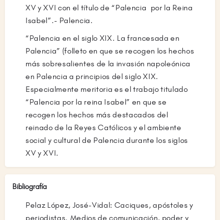
XV y XVI con el título de “Palencia por la Reina
aquella violencia ciudadana permanente,
Isabel”.- Palencia.
supuso la unión de dichos periódicos en el año
1941, como “El Diario Palentino-El Día de
“Palencia en el siglo XIX. La francesada en
Palencia”, lo que supuso para Alonso de Ojeda
Palencia” (folleto en que se recogen los hechos
el comienzo de una nueva etapa con total
más sobresalientes de la invasión napoleónica
dedicación al periodismo y a sus aficiones de
en Palencia a principios del siglo XIX.
historiador. Las preocupaciones empresariales,
Especialmente meritoria es el trabajo titulado
le llevaron a aceptar el cargo de Presidente de
“Palencia por la reina Isabel” en que se
la Cámara de Comercio e Industria de Palencia
recogen los hechos más destacados del
desde el 1962 al 1969.
reinado de la Reyes Católicos y el ambiente
social y cultural de Palencia durante los siglos
XV y XVI.
Bibliografía
Pelaz López, José-Vidal: Caciques, apóstoles y
periodistas. Medios de comunicación, poder y