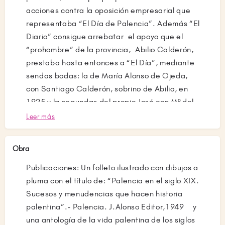
acciones contra la oposición empresarial que
representaba “El Día de Palencia”. Además “El
Diario” consigue arrebatar el apoyo que el
“prohombre” de la provincia, Abilio Calderón,
prestaba hasta entonces a “El Día”, mediante
sendas bodas: la de María Alonso de Ojeda,
con Santiago Calderón, sobrino de Abilio, en
1925 y la segundas del propio José con Mº del
Carmen Almodóvar Calderón, en 1935.
Leer más
La 2ª República les llegó contemporizando la
tradición con la modernidad lo que transformó
Obra
su periódico en uno de los más modernos del
Publicaciones: Un folleto ilustrado con dibujos a
periodismo. Esto no pudo realizarlo “El Día”
pluma con el título de: “Palencia en el siglo XIX.
que, con su conservadurismo y religiosidad, no
Sucesos y menudencias que hacen historia
podía menos de cargar las tintas contra las
palentina”.- Palencia. J.Alonso Editor,1949 y
quemas de conventos que se estaban
una antología de la vida palentina de los siglos
produciendo. El conflicto bélico en que culminó