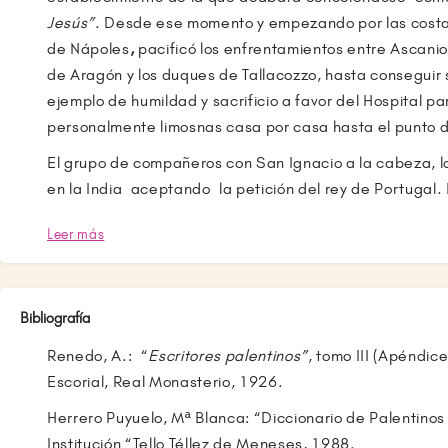
Jesús”
. Desde ese momento y empezando por las costa d
de Nápoles
,
pacificó los enfrentamientos entre Ascani
de Aragón y los duques de Tallacozzo, hasta conseguir 
ejemplo de humildad y sacrificio a favor del Hospital 
personalmente limosnas casa por casa hasta el punto 
El grupo de compañeros con San Ignacio a la cabeza, lo
en la India aceptando la petición del rey de Portugal
consideró que no estaba curado convenientemente pa
Leer más
desplazamiento y fue sustituido por San Francisco Javie
pontificio de Nápoles, le designó como vicario de su di
año el Papa le envió a Alemania para combatir para trat
Bibliografía
de la herejía. De camino, enfermó en Insbrug. Restable
Viena donde conversó a menudo con el rey Ferdinando 
Renedo, A.: “
Escritores palentinos”
, tomo III (Apéndic
hijos y los componentes de la corte. Predicaba públicam
Escorial, Real Monasterio, 1926.
latín y disputó públicamente, y con ventaja, con los here
Herrero Puyuelo, Mª Blanca: “Diccionario de Palentinos 
llevó a la Dieta Imperial de Norinberg y, luego, de orden 
Institución “Tello Téllez de Meneses, 1988.