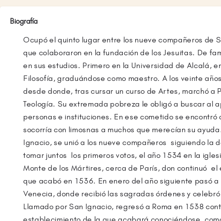
Biografía
Ocupó el quinto lugar entre los nueve compañeros de S
que colaboraron en la fundación de los Jesuitas. De fam
en sus estudios. Primero en la Universidad de Alcalá, e
Filosofía, graduándose como maestro. A los veinte años
desde donde, tras cursar un curso de Artes, marchó a P
Teología. Su extremada pobreza le obligó a buscar al
personas e instituciones. En ese cometido se encontró
socorría con limosnas a muchos que merecían su ayuda.
Ignacio, se unió a los nueve compañeros siguiendo la d
tomar juntos los primeros votos, el año 1534 en la igle
Monte de los Mártires, cerca de París, don continuó el 
que acabó en 1536. En enero del año siguiente pasó a 
Venecia, donde recibió las sagradas órdenes y celebró
Llamado por San Ignacio, regresó a Roma en 1538 contr
establecimiento de la que acabará conociéndose co