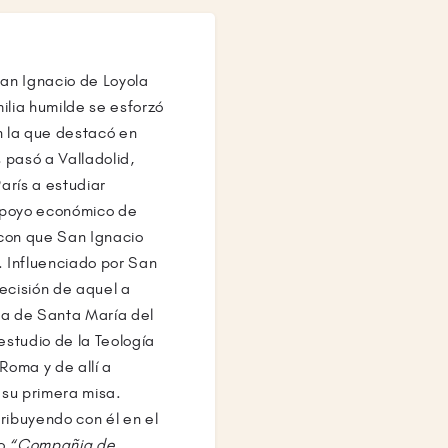
an Ignacio de Loyola
ilia humilde se esforzó
n la que destacó en
 pasó a Valladolid,
arís a estudiar
 apoyo económico de
 con que San Ignacio
 Influenciado por San
ecisión de aquel a
sia de Santa María del
estudio de la Teología
Roma y de allí a
 su primera misa.
ibuyendo con él en el
mo
“Compañia de