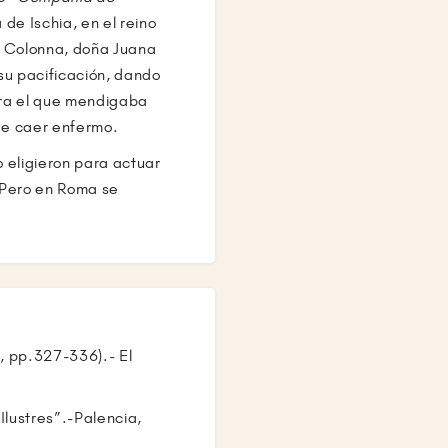
e Ischia, en el reino
o Colonna, doña Juana
su pacificación, dando
para el que mendigaba
de caer enfermo.
 eligieron para actuar
. Pero en Roma se
ra semejante
r. El nuevo nuncio
ócesis. Al cabo de una
ar de atajar el curso
cido, se trasladó a
I, rey de Romanos, sus
e, pp.327-336).- El
ente en italiano y en
jes. El Nuncio se lo
Ilustres”.-Palencia,
del rey, asistió a las