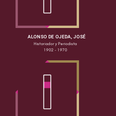
los estudiantes de Historia, a los aprendices de
investigadores, un instrumento útil de trabajo”
logrando a un tiempo que resultase
“un libro de
lectura fácil y gratificante”
. El 25 de julio de
1947, en Valladolid, don Pedro terminaba dicho
ALONSO DE OJEDA, JOSÉ
proceso que supondría la publicación por
Historiador y Periodista
Espasa - Calpe de la sexta edición del
1902 - 1970
“Manual de Historia”. La séptima se publicó en
1953, año de su fallecimiento. Agotadas las
anteriores, en 1958 se publicó la octava
edición;….
Aunque ésta era su obra principal, no
abandonó otros trabajos: otras monografías,
trabajos de clase, viajes,…. Merecen citarse los
Seminarios de Historia Moderna organizados
por la Universidad de Valladolid en que
compartía con discípulos distinguidos como