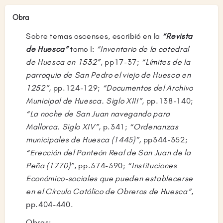
Institutos de Zamora, Huesca y Soria. Eligió la
plaza de Huesca, tomando la posesión de la
Obra
misma en julio mientras opositaba para las
Sobre temas oscenses, escribió en la
“Revista
mismas asignaturas en el Instituto de Bilbao.
de Huesca”
tomo I:
“Inventario de la catedral
Tras ganar ésta oposición se trasladó
de
Huesca en 1532”
, pp17-37;
“Límites de la
definitivamente a Bilbao con el mismo propósito
parroquia de San Pedro el viejo de Huesca en
didáctico y con el rango de catedrático.
1252”,
pp.124-129;
“Documentos del Archivo
Desde 1910 actuó como Correspondiente de la
Municipal de Huesca. Siglo XIII”
, pp.138-140;
Real Academia de la Historia; fue
“La noche de San Juan navegando para
vicepresidente de la Sección de Literatura del
Mallorca. Siglo XIV”
, p.341;
“Ordenanzas
Ateneo de Bilbao y miembro de la Junta de
municipales de Huesca (1445)”,
pp344-352;
Cultura Vasca, de la Diputación de Vizcaya.
“Erección del Panteón Real de San Juan de la
Peña (1770)”
, pp.374-390;
“Instituciones
Represaliado por el régimen de Franco, nada
Económico-sociales que pueden establecerse
más finalizar la guerra civil fue trasladado al
en el Círculo Católico de Obreros de Huesca”
,
Instituto “Zorrilla” de Valladolid donde
pp.404-440.
permaneció hasta que en los años cincuenta
pudo regresar a Bilbao donde falleció.
Obras: