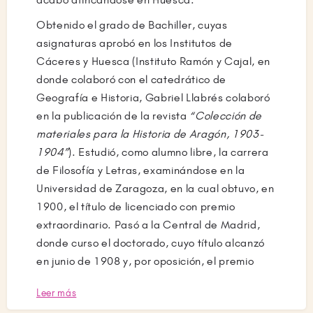
Obtenido el grado de Bachiller, cuyas
asignaturas aprobó en los Institutos de
Cáceres y Huesca (Instituto Ramón y Cajal, en
donde colaboró con el catedrático de
Geografía e Historia, Gabriel Llabrés colaboró
en la publicación de la revista
“Colección de
materiales para la Historia de Aragón, 1903-
1904”
). Estudió, como alumno libre, la carrera
de Filosofía y Letras, examinándose en la
Universidad de Zaragoza, en la cual obtuvo, en
1900, el título de licenciado con premio
extraordinario. Pasó a la Central de Madrid,
donde curso el doctorado, cuyo título alcanzó
en junio de 1908 y, por oposición, el premio
extraordinario en enero de 1909. Practicó en
Leer más
las asignaturas de Geografía e Historia en los