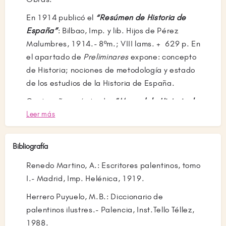
En 1914 publicó el
“Resúmen de Historia de
España”
: Bilbao, Imp. y lib. Hijos de Pérez
Malumbres, 1914.- 8ºm.; VIII lams. + 629 p. En
el apartado de
Preliminares
expone: concepto
de Historia; nociones de metodología y estado
de los estudios de la Historia de España.
Cuatro años más tarde:
“Manual de Historia de
España”
; 2ª ed. aumentada. Tom. I:
Leer más
Prehistoria, Edad Antigua y Media.- Bilbao,
Imp. de José Gros, 1918.- 8º m.; VIII láms.+480
Bibliografía
p.
Renedo Martino, A.: Escritores palentinos, tomo
En la revista guipuzcoana “Idearium”(Bilbao):
I.- Madrid, Imp. Helénica, 1919.
“Santa María de Salas en el siglo XIII. Estudio
Herrero Puyuelo, M.B.: Diccionario de
sobre las Cantigas de Alfonso X el Sabio”
; tesis
palentinos ilustres.- Palencia, Inst.Tello Téllez,
doctoral.- Bilbao, 1916.- 4º m.; 100 p.. En
1988.
parte se publicó en dicha revista en el Año I,